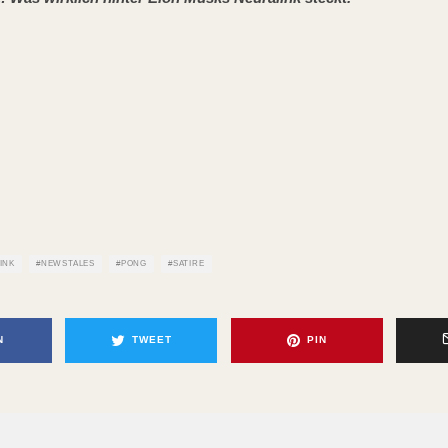
INK
NEWSTALES
PONG
SATIRE
N
TWEET
PIN