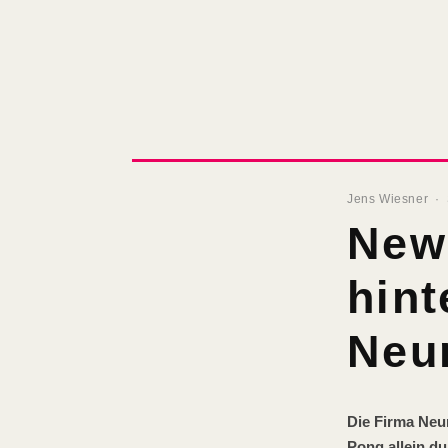
Jens Wiesner
·
News
hint
Neur
Die Firma Neu
Pong allein d