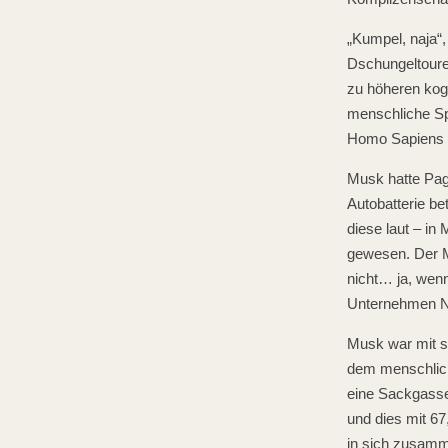
„Kumpel, naja“,
Dschungeltoure
zu höheren kog
menschliche Spr
Homo Sapiens d
Musk hatte Page
Autobatterie be
diese laut – i
gewesen. Der M
nicht… ja, wenn
Unternehmen Neu
Musk war mit s
dem menschlich
eine Sackgasse
und dies mit 6
in sich zusamm