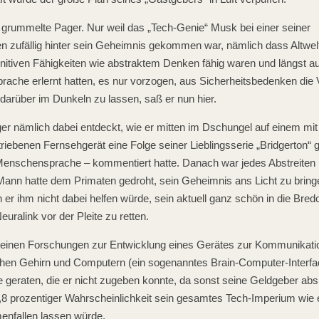
 grummelte Pager. Nur weil das „Tech-Genie“ Musk bei einer seiner
n zufällig hinter sein Geheimnis gekommen war, nämlich dass Altwel
nitiven Fähigkeiten wie abstraktem Denken fähig waren und längst a
ache erlernt hatten, es nur vorzogen, aus Sicherheitsbedenken die V
arüber im Dunkeln zu lassen, saß er nun hier.
r nämlich dabei entdeckt, wie er mitten im Dschungel auf einem mit
triebenen Fernsehgerät eine Folge seiner Lieblingsserie „Bridgerton“
n Menschensprache – kommentiert hatte. Danach war jedes Abstreiten
ann hatte dem Primaten gedroht, sein Geheimnis ans Licht zu bring
 er ihm nicht dabei helfen würde, sein aktuell ganz schön in die Bred
ralink vor der Pleite zu retten.
einen Forschungen zur Entwicklung eines Gerätes zur Kommunikati
en Gehirn und Computern (ein sogenanntes Brain-Computer-Interfac
 geraten, die er nicht zugeben konnte, da sonst seine Geldgeber ab
7,8 prozentiger Wahrscheinlichkeit sein gesamtes Tech-Imperium wie
enfallen lassen würde.