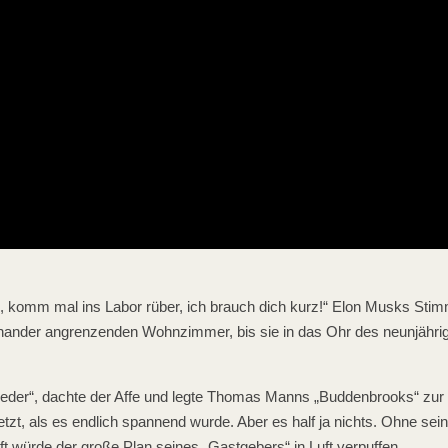
, komm mal ins Labor rüber, ich brauch dich kurz!“ Elon Musks Stim
inander angrenzenden Wohnzimmer, bis sie in das Ohr des neunjähr
ieder“, dachte der Affe und legte Thomas Manns „Buddenbrooks“ zur 
tzt, als es endlich spannend wurde. Aber es half ja nichts. Ohne sei
 würde der große Plan seines „Gastgebers“ in Luft verpuffen.