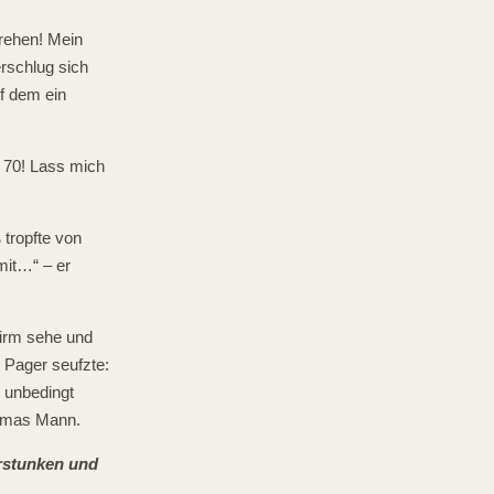
drehen! Mein
rschlug sich
uf dem ein
t 70! Lass mich
 tropfte von
mit…“ – er
hirm sehe und
. Pager seufzte:
 unbedingt
homas Mann.
erstunken und