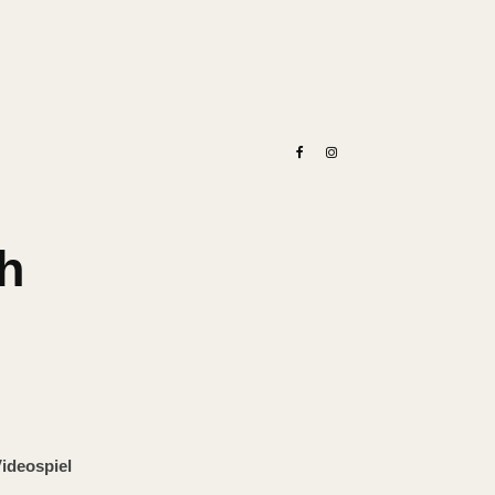
h
ideospiel