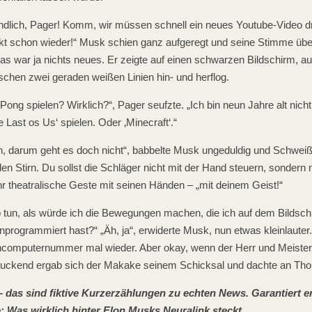
 endlich, Pager! Komm, wir müssen schnell ein neues Youtube-Video 
kt schon wieder!“ Musk schien ganz aufgeregt und seine Stimme übe
das war ja nichts neues. Er zeigte auf einen schwarzen Bildschirm, a
schen zwei geraden weißen Linien hin- und herflog.
 Pong spielen? Wirklich?“, Pager seufzte. „Ich bin neun Jahre alt nich
 Last os Us‘ spielen. Oder ‚Minecraft‘.“
in, darum geht es doch nicht“, babbelte Musk ungeduldig und Schweiß
en Stirn. Du sollst die Schläger nicht mit der Hand steuern, sondern 
r theatralische Geste mit seinen Händen – „mit deinem Geist!“
so tun, als würde ich die Bewegungen machen, die ich auf dem Bildsc
inprogrammiert hast?“ „Äh, ja“, erwiderte Musk, nun etwas kleinlauter
hcomputernummer mal wieder. Aber okay, wenn der Herr und Meister
zuckend ergab sich der Makake seinem Schicksal und dachte an T
–
das sind fiktive Kurzerzählungen zu echten News. Garantiert 
: Was wirklich hinter Elon Musks Neuralink steckt.