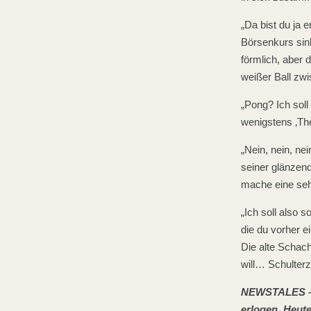
„Da bist du ja
Börsenkurs sin
förmlich, aber 
weißer Ball zwi
„Pong? Ich soll
wenigstens ‚The
„Nein, nein, ne
seiner glänzend
mache eine seh
„Ich soll also 
die du vorher e
Die alte Schac
will… Schulter
NEWSTALES
erlogen. Heute