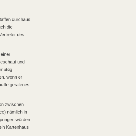
taffen durchaus
uch die
ertreter des
 einer
 geschaut und
 müßig
en, wenn er
ouille geratenes
on zwischen
e) nämlich in
springen würden
 ein Kartenhaus