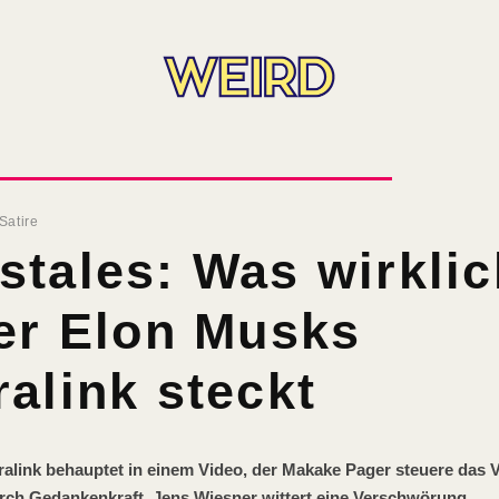
Satire
tales: Was wirklic
er Elon Musks
alink steckt
ralink behauptet in einem Video, der Makake Pager steuere das V
urch Gedankenkraft. Jens Wiesner wittert eine Verschwörung.