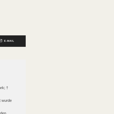
E-MAIL
rk; †
t wurde
 den