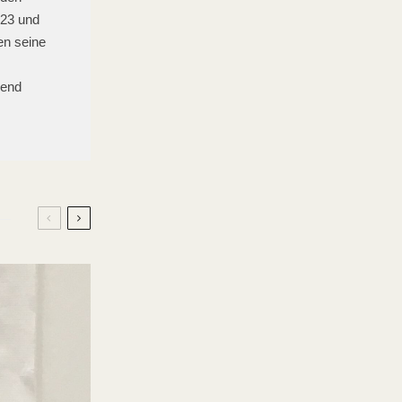
923 und
en seine
rend