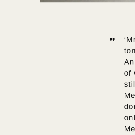
‘Mr
to
An
of
st
Me
do
onl
Me