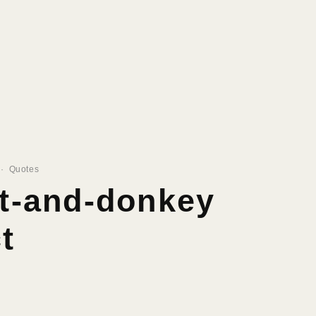
·
Quotes
t-and-donkey
t