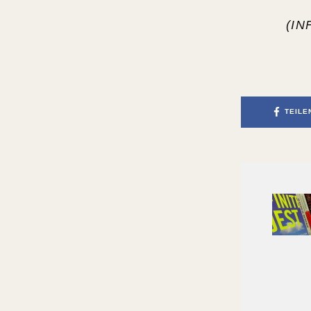
(
IN
TEILE