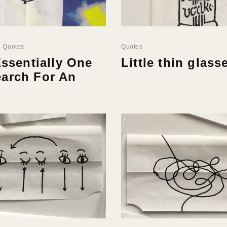
Quotes
Quotes
Essentially One
Little thin glass
arch For An