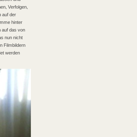
n, Verfolgen,
 auf der
imme hinter
n auf das von
as nun nicht
on Filmbildern
det werden