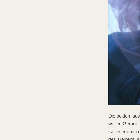
Die beiden tau
weiter. Gerard
isolierter und i
des Treibens, s