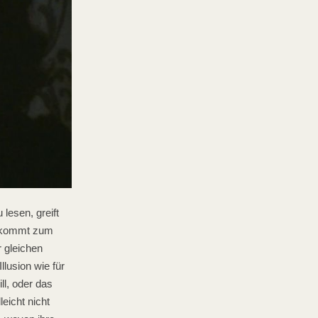
lesen, greift
la kommt zum
r gleichen
llusion wie für
ll, oder das
eicht nicht