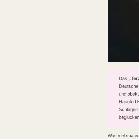
Das
„Terz
Deutschen
und obsku
Haunted H
Schlager-
beglücken
Was viel später