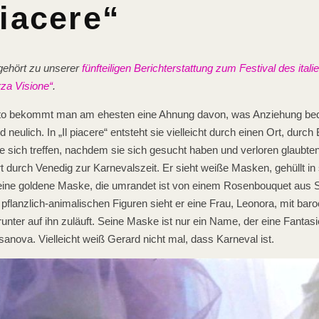
piacere“
 gehört zu unserer
fünfteiligen Berichterstattung zum Festival des ital
za Visione“
.
to bekommt man am ehesten eine Ahnung davon, was Anziehung bed
d neulich. In „Il piacere“ entsteht sie vielleicht durch einen Ort, dur
ie sich treffen, nachdem sie sich gesucht haben und verloren glaubte
t durch Venedig zur Karnevalszeit. Er sieht weiße Masken, gehüllt in s
 eine goldene Maske, die umrandet ist von einem Rosenbouquet aus St
pflanzlich-animalischen Figuren sieht er eine Frau, Leonora, mit baroc
unter auf ihn zuläuft. Seine Maske ist nur ein Name, der eine Fantasi
asanova. Vielleicht weiß Gerard nicht mal, dass Karneval ist.