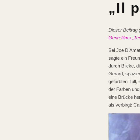
„Il 
Dieser Beitrag
Genrefilms „Ter
Bei Joe D’Ama
sagte ein Freun
durch Blicke, d
Gerard, spazier
gefärbten Tüll,
der Farben und 
eine Brücke her
als verbirgt: C