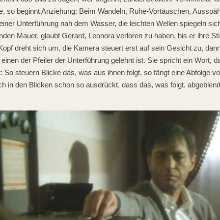
, so beginnt Anziehung: Beim Wandeln, Ruhe-Vortäuschen, Ausspähe
 einer Unterführung nah dem Wasser, die leichten Wellen spiegeln sich
den Mauer, glaubt Gerard, Leonora verloren zu haben, bis er ihre St
 Kopf dreht sich um, die Kamera steuert erst auf sein Gesicht zu, dan
einen der Pfeiler der Unterführung gelehnt ist. Sie spricht ein Wort, d
t: So steuern Blicke das, was aus ihnen folgt, so fängt eine Abfolge v
ch in den Blicken schon so ausdrückt, dass das, was folgt, abgeblen