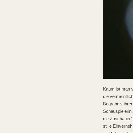
Kaum ist man v
die vermeintli
Begräbnis ihrer 
Schauspielerin,
die Zuschauer*i
stille Einverne