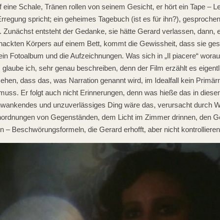
f eine Schale, Tränen rollen von seinem Gesicht, er hört ein Tape – L
egung spricht; ein geheimes Tagebuch (ist es für ihn?), gesprochen,
 Zunächst entsteht der Gedanke, sie hätte Gerard verlassen, dann, e
 nackten Körpers auf einem Bett, kommt die Gewissheit, dass sie ges
 ein Fotoalbum und die Aufzeichnungen. Was sich in „Il piacere“ worau
laube ich, sehr genau beschreiben, denn der Film erzählt es eigentli
sehen, dass das, was Narration genannt wird, im Idealfall kein Primä
 muss. Er folgt auch nicht Erinnerungen, denn was hieße das in diese
chwankendes und unzuverlässiges Ding wäre das, verursacht durch W
nordnungen von Gegenständen, dem Licht im Zimmer drinnen, den 
 – Beschwörungsformeln, die Gerard erhofft, aber nicht kontrolliere