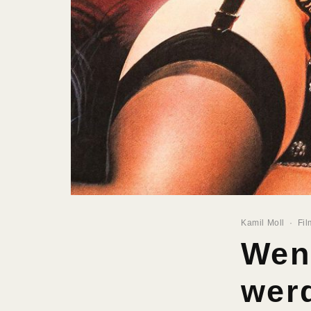
Kamil Moll
·
Fil
Wen
werd