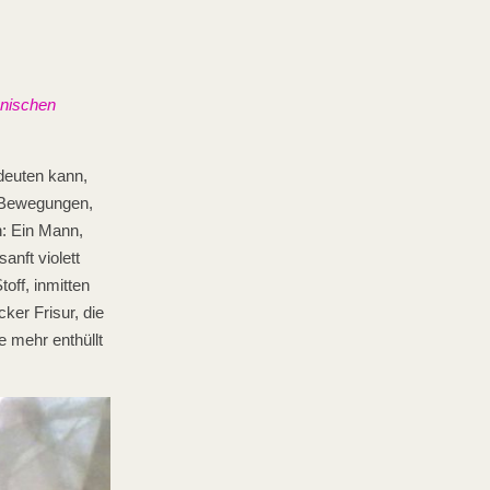
ienischen
euten kann,
ch Bewegungen,
n: Ein Mann,
anft violett
off, inmitten
ker Frisur, die
e mehr enthüllt