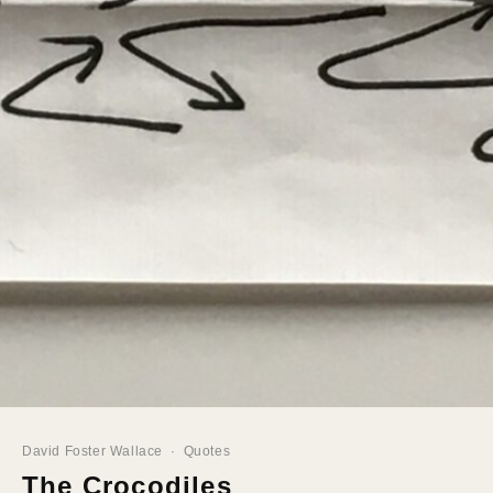
David Foster Wallace
·
Quotes
The Crocodiles