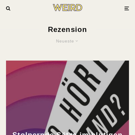
Rezension
Neueste
Stolpernde Sätze im blutigen