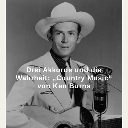
Drei Akkorde und die
Wahrheit: „Country Music“
von Ken Burns