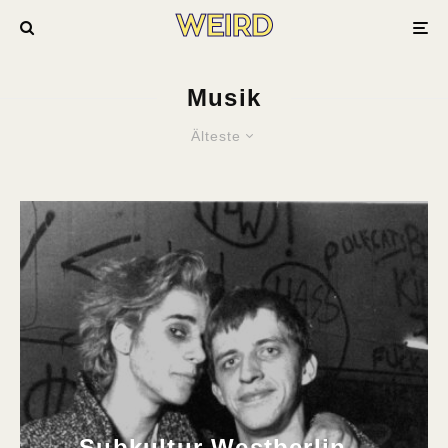
Musik
Älteste
Subkultur Westberlin –