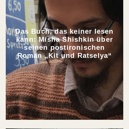
Das Buch, das keiner lesen
kann: Misha Shishkin über
seinen postironischen
Roman „Kit und Ratselya“